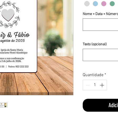
Nome + Data + Número 
Texto (opcional)
Quantidade
*
Adic