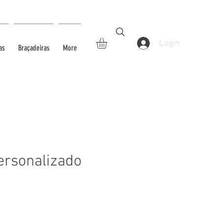
Login
as
Braçadeiras
More
ersonalizado