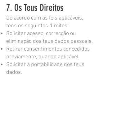
7. Os Teus Direitos
De acordo com as leis aplicáveis,
tens os seguintes direitos:
Solicitar acesso, correcção ou
eliminação dos teus dados pessoais.
Retirar consentimentos concedidos
previamente, quando aplicável.
Solicitar a portabilidade dos teus
dados.
Apresentar uma reclamação junto à
autoridade de protecção de dados
local.
Para exercer os teus direitos, entra
em contacto connosco através do e-
mail:
mixedcreations2017@gmail.com
.