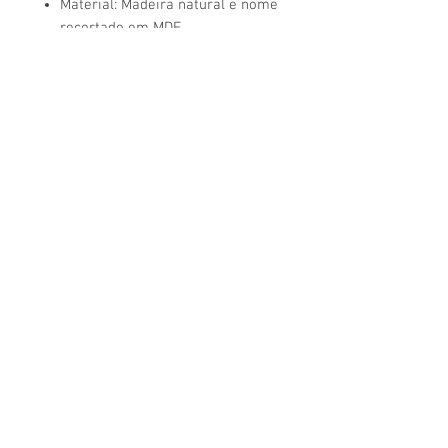
Material: Madeira natural e nome
recortado em MDF.
Personalização: Edite o nome e o
texto da etiqueta para combinar
com o seu evento.
Dimensões: 5,5 cm x 6 cm.
© 2026 por MIXED CREATIONS
Mixoot by Mixed Creations
Termos e Condições